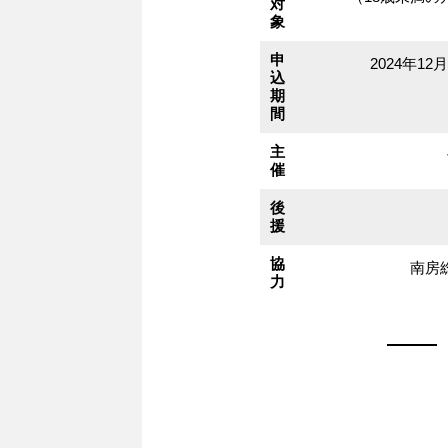
対
象
申
2024年12
込
期
間
主
催
後
援
協
南房
力