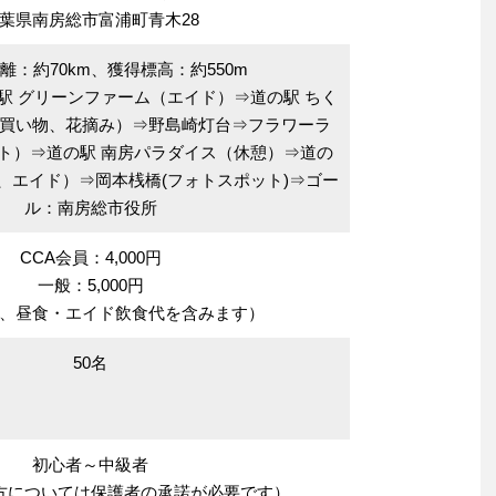
葉県南房総市富浦町青木28
離：約70km、獲得標高：約550m
駅 グリーンファーム（エイド）⇒道の駅 ちく
買い物、花摘み）⇒野島崎灯台⇒フラワーラ
ト）⇒道の駅 南房パラダイス（休憩）⇒道の
、エイド）⇒岡本桟橋(フォトスポット)⇒ゴー
ル：南房総市役所
CCA会員：4,000円
一般：5,000円
、昼食・エイド飲食代を含みます）
50名
初心者～中級者
の方については保護者の承諾が必要です）