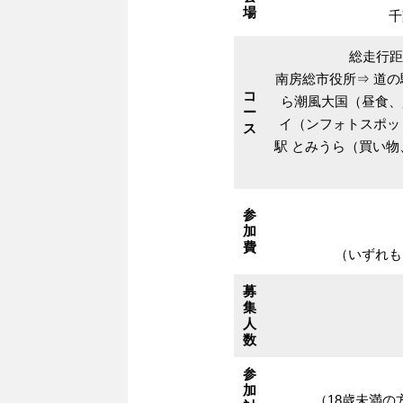
場
千
総走行距
南房総市役所⇒ 道の
コ
ら潮風大国（昼食、
ー
イ（ンフォトスポッ
ス
駅 とみうら（買い物
参
加
費
（いずれも
募
集
人
数
参
加
（18歳未満