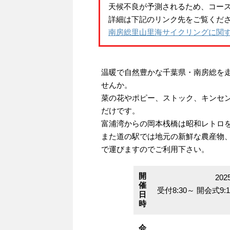
天候不良が予測されるため、コー
詳細は下記のリンク先をご覧くだ
南房総里山里海サイクリングに関
温暖で自然豊かな千葉県・南房総を
せんか。
菜の花やポピー、ストック、キンセ
だけです。
富浦湾からの岡本桟橋は昭和レトロ
また道の駅では地元の新鮮な農産物
で運びますのでご利用下さい。
開
202
催
受付8:30～ 開会式9:
日
時
会