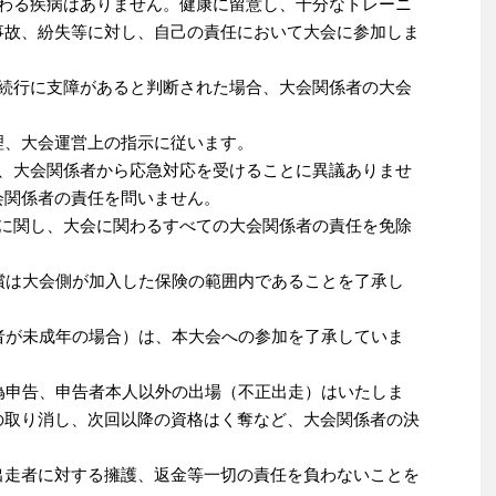
かわる疾病はありません。健康に留意し、十分なトレーニ
事故、紛失等に対し、自己の責任において大会に参加しま
会続行に支障があると判断された場合、大会関係者の大会
理、大会運営上の指示に従います。
合、大会関係者から応急対応を受けることに異議ありませ
会関係者の責任を問いません。
等に関し、大会に関わるすべての大会関係者の責任を免除
。
償は大会側が加入した保険の範囲内であることを了承し
者が未成年の場合）は、本大会への参加を了承していま
偽申告、申告者本人以外の出場（不正出走）はいたしま
の取り消し、次回以降の資格はく奪など、大会関係者の決
出走者に対する擁護、返金等一切の責任を負わないことを