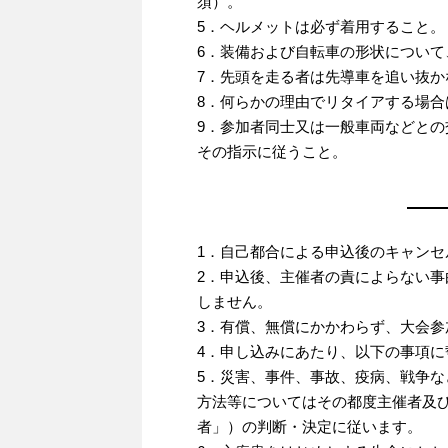
須）。
5．ヘルメットは必ず着用すること。
6．装備および自転車の形状につい
7．先頭を走る者は先導車を追い抜
8．何らかの理由でリタイアする場
9．参加者同士又は一般車両などと
その指示に従うこと。
1．自己都合による申込後のキャンセ
2．申込後、主催者の責によらない
しません。
3．有償、無償にかかわらず、大会
4．申し込みにあたり、以下の事項
5．災害、事件、事故、疫病、戦争
方法等についてはその都度主催者及
者」）の判断・決定に従います。