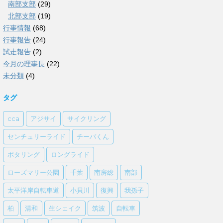
南部支部
(29)
北部支部
(19)
行事情報
(68)
行事報告
(24)
試走報告
(2)
今月の理事長
(22)
未分類
(4)
タグ
cca
アジサイ
サイクリング
センチュリーライド
チーバくん
ポタリング
ロングライド
ローズマリー公園
千葉
南房総
南部
太平洋岸自転車道
小貝川
復興
我孫子
柏
清和
生シェイク
筑波
自転車