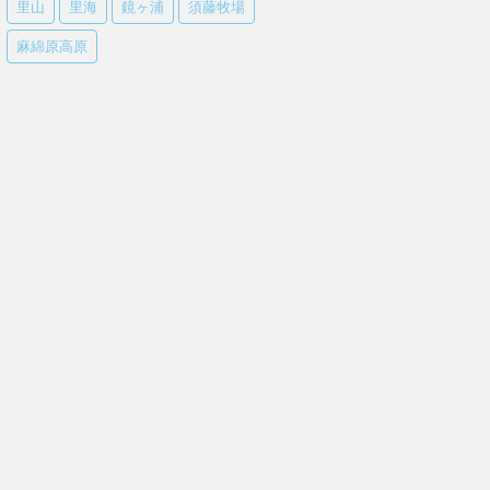
里山
里海
鏡ヶ浦
須藤牧場
麻綿原高原