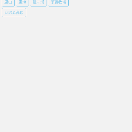
里山
里海
鏡ヶ浦
須藤牧場
麻綿原高原