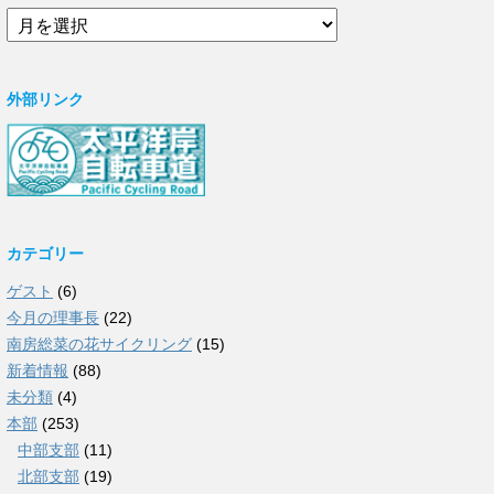
ア
ー
カ
イ
外部リンク
ブ
カテゴリー
ゲスト
(6)
今月の理事長
(22)
南房総菜の花サイクリング
(15)
新着情報
(88)
未分類
(4)
本部
(253)
中部支部
(11)
北部支部
(19)