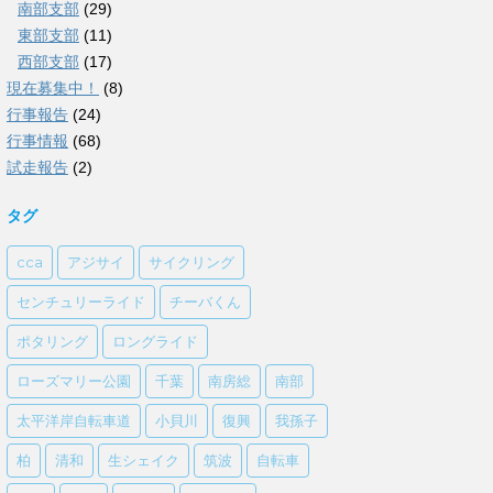
南部支部
(29)
東部支部
(11)
西部支部
(17)
現在募集中！
(8)
行事報告
(24)
行事情報
(68)
試走報告
(2)
タグ
cca
アジサイ
サイクリング
センチュリーライド
チーバくん
ポタリング
ロングライド
ローズマリー公園
千葉
南房総
南部
太平洋岸自転車道
小貝川
復興
我孫子
柏
清和
生シェイク
筑波
自転車