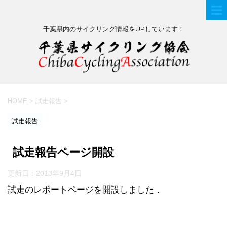
千葉県内のサイクリング情報をUPしています！
HOME
>
試走報告
>
試走報告
試走報告ページ開設
更新日：
2013年9月4日
試走のレポートページを開設しました．