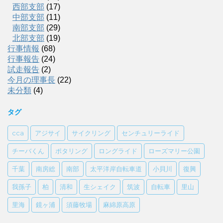
西部支部
(17)
中部支部
(11)
南部支部
(29)
北部支部
(19)
行事情報
(68)
行事報告
(24)
試走報告
(2)
今月の理事長
(22)
未分類
(4)
タグ
cca
アジサイ
サイクリング
センチュリーライド
チーバくん
ポタリング
ロングライド
ローズマリー公園
千葉
南房総
南部
太平洋岸自転車道
小貝川
復興
我孫子
柏
清和
生シェイク
筑波
自転車
里山
里海
鏡ヶ浦
須藤牧場
麻綿原高原