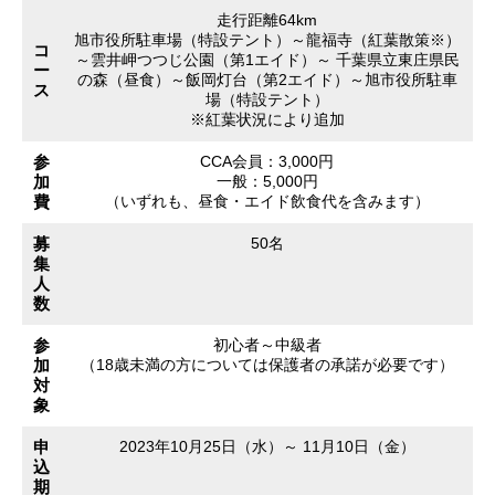
走行距離64km
旭市役所駐車場（特設テント）～龍福寺（紅葉散策※）
コ
～雲井岬つつじ公園（第1エイド）～ 千葉県立東庄県民
ー
の森（昼食）～飯岡灯台（第2エイド）～旭市役所駐車
ス
場（特設テント）
※紅葉状況により追加
参
CCA会員：3,000円
加
一般：5,000円
費
（いずれも、昼食・エイド飲食代を含みます）
募
50名
集
人
数
参
初心者～中級者
加
（18歳未満の方については保護者の承諾が必要です）
対
象
申
2023年10月25日（水）～ 11月10日（金）
込
期