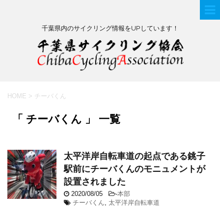
千葉県内のサイクリング情報をUPしています！
HOME
>
チーバくん
「 チーバくん 」 一覧
太平洋岸自転車道の起点である銚子
駅前にチーバくんのモニュメントが
設置されました
2020/08/05
-
本部
チーバくん
,
太平洋岸自転車道