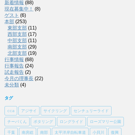
新着情報
(88)
現在募集中！
(8)
ゲスト
(6)
本部
(253)
東部支部
(11)
西部支部
(17)
中部支部
(11)
南部支部
(29)
北部支部
(19)
行事情報
(68)
行事報告
(24)
試走報告
(2)
今月の理事長
(22)
未分類
(4)
タグ
cca
アジサイ
サイクリング
センチュリーライド
チーバくん
ポタリング
ロングライド
ローズマリー公園
千葉
南房総
南部
太平洋岸自転車道
小貝川
復興