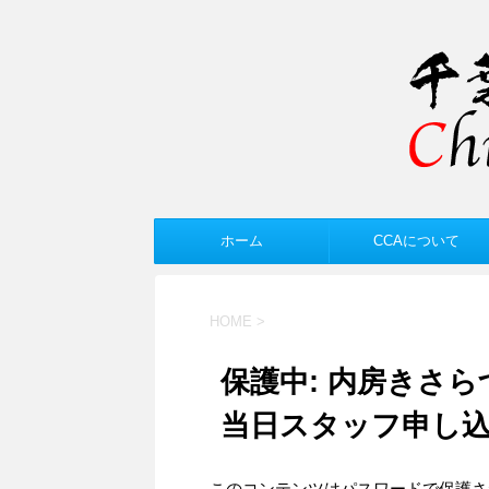
ホーム
CCAについて
HOME
>
保護中: 内房きさ
当日スタッフ申し
このコンテンツはパスワードで保護さ