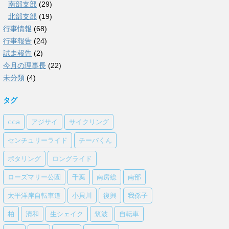
南部支部
(29)
北部支部
(19)
行事情報
(68)
行事報告
(24)
試走報告
(2)
今月の理事長
(22)
未分類
(4)
タグ
cca
アジサイ
サイクリング
センチュリーライド
チーバくん
ポタリング
ロングライド
ローズマリー公園
千葉
南房総
南部
太平洋岸自転車道
小貝川
復興
我孫子
柏
清和
生シェイク
筑波
自転車