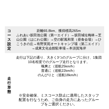
コ
距離65.8km、獲得標高265m
ー
ふれあい坂田池公園（第一エイド）→坂田城址梅林→芝
ス
山公園（はにわ公園）→空の駅風和里（昼食会場）→ひ
設
こうきの丘→有野実苑オートキャンプ場（第二エイド）
定
→成東文化会館駐車場→本須賀海岸
走行は下記の通り、大きく3つのグループに分け、1集団
10名程度でのグループ走行となります。
颯爽と（巡航25km/h）
普通に（巡航22km/h）
のんびりと（巡航18km/h）
走
行
形
態
※安全確保、ミスコース防止に適用したスタッフ
配置を行なうため、ご自身の走力にあったグルー
プをご選択ください。