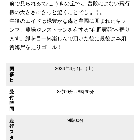
前で見られる”ひこうきの丘”へ。普段にはない飛行
機の大きさにきっと驚くことでしょう。
午後のエイドは緑豊かな森と農園に囲まれたキャ
ンプ、農場やレストランを有する”有野実苑”へ寄り
ます。緑を目一杯楽しんで頂いた後に最後は本須
賀海岸を走りゴール！
開
2023年3月4日（土）
催
日
受
8時00分～8時30分
付
時
間
走
9時00分
行
ス
タ