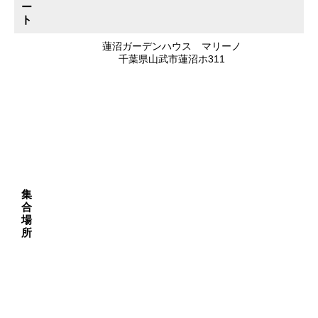
ー
ト
蓮沼ガーデンハウス マリーノ
千葉県山武市蓮沼ホ311
集
合
場
所