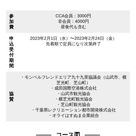
参
CCA会員：3000円
加
非会員：4000円
費
昼食代も含む
申
2023年2月1日（水）〜2023年2月24日（金）
込
先着順で定員になり次第終了
受
付
期
間
・モンベルフレンドエリア九十九里協議会（山武市、横
芝光町、芝山町）
・成田国際空港株式会社
協
・山武市観光協会
賛
・横芝光町観光協会
・芝山町観光協会
・千葉県レクリエーション都市開発株式会社
・オライはすぬま企業組合
コース図