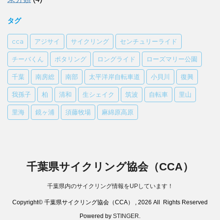
タグ
cca
アジサイ
サイクリング
センチュリーライド
チーバくん
ポタリング
ロングライド
ローズマリー公園
千葉
南房総
南部
太平洋岸自転車道
小貝川
復興
我孫子
柏
清和
生シェイク
筑波
自転車
里山
里海
鏡ヶ浦
須藤牧場
麻綿原高原
千葉県サイクリング協会（CCA）
千葉県内のサイクリング情報をUPしています！
Copyright© 千葉県サイクリング協会（CCA） , 2026 All Rights Reserved
Powered by
STINGER
.