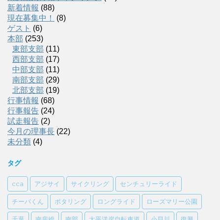
新着情報
(88)
現在募集中！
(8)
ゲスト
(6)
本部
(253)
東部支部
(11)
西部支部
(17)
中部支部
(11)
南部支部
(29)
北部支部
(19)
行事情報
(68)
行事報告
(24)
試走報告
(2)
今月の理事長
(22)
未分類
(4)
タグ
cca
アジサイ
サイクリング
センチュリーライド
チーバくん
ポタリング
ロングライド
ローズマリー公園
千葉
南房総
南部
太平洋岸自転車道
小貝川
復興