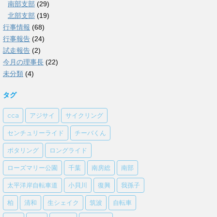
南部支部
(29)
北部支部
(19)
行事情報
(68)
行事報告
(24)
試走報告
(2)
今月の理事長
(22)
未分類
(4)
タグ
cca
アジサイ
サイクリング
センチュリーライド
チーバくん
ポタリング
ロングライド
ローズマリー公園
千葉
南房総
南部
太平洋岸自転車道
小貝川
復興
我孫子
柏
清和
生シェイク
筑波
自転車