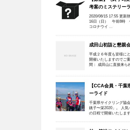
考案のミステリー
2020/08/15 17
16日（日） 午前8時 
コロナウイ ...
成田山初詣と懇親
平成２６年度も皆様にと
開催いたしますのでご案
間： 成田山に直接来られる
【CCA会員・千葉
ーライド
千葉県サイクリング協会
銚子〜栄2020」。 
の日程で開催いたします。 