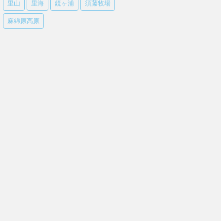
里山
里海
鏡ヶ浦
須藤牧場
麻綿原高原