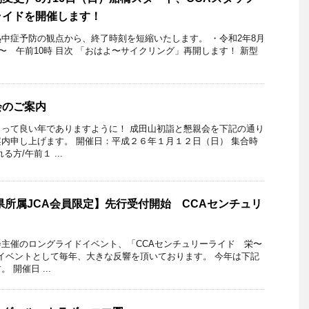
ライドを開催します！
:55 更新熱中症予防の観点から、終了時刻を短縮いたします。 ・令和2年8月
〜 午前10時 目次 「おはよ〜サイクリング」再開します！ 新型
会のご案内
って良い年でありますように！ 成田山初詣と懇親会を下記の通り
内申し上げます。 開催日：平成２６年１月１２日（日） 集合時
方/午前１ ...
県所属JCA会員限定】先行受付開始 CCAセンチュリ
主催のロングライドイベント、「CCAセンチュリーライド 栄〜
人気イベントとして毎年、大きな反響を頂いております。 今年は下記
開催日 ...