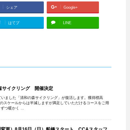
シェア
Google+
!
はてブ
LINE
の森サイクリング 開催決定
していました「清和の森サイクリング」が復活します。獲得標高
m当時のスケールからは半減しますが満足していただけるコースをご用
つ暖かく ...
変更）8月16日（日）船橋スタート、CCAスタッフ