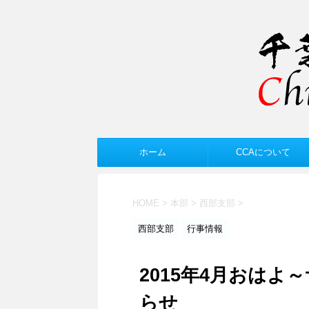
ホーム
CCAについて
HOME
>
本部
>
西部支部
>
西部支部
行事情報
2015年4月おは
らせ