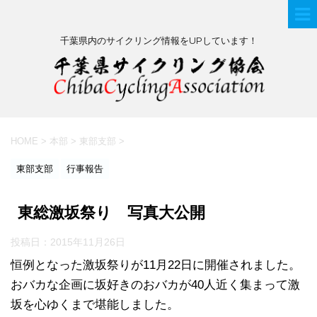
千葉県内のサイクリング情報をUPしています！
HOME
>
本部
>
東部支部
>
東部支部
行事報告
東総激坂祭り 写真大公開
投稿日：
2015年11月26日
恒例となった激坂祭りが11月22日に開催されました。
おバカな企画に坂好きのおバカが40人近く集まって激
坂を心ゆくまで堪能しました。