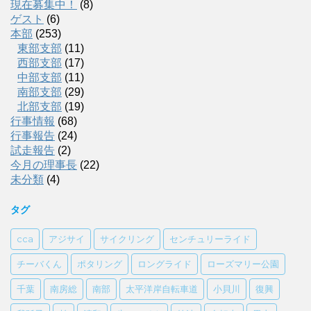
現在募集中！
(8)
ゲスト
(6)
本部
(253)
東部支部
(11)
西部支部
(17)
中部支部
(11)
南部支部
(29)
北部支部
(19)
行事情報
(68)
行事報告
(24)
試走報告
(2)
今月の理事長
(22)
未分類
(4)
タグ
cca
アジサイ
サイクリング
センチュリーライド
チーバくん
ポタリング
ロングライド
ローズマリー公園
千葉
南房総
南部
太平洋岸自転車道
小貝川
復興