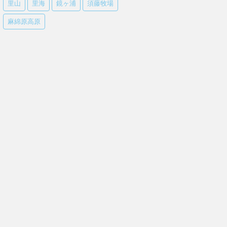
里山
里海
鏡ヶ浦
須藤牧場
麻綿原高原