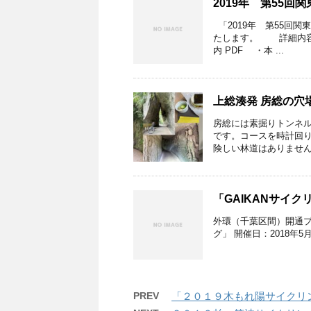
2019年 第55
「2019年 第55回
たします。 詳細内容
内 PDF ・本 ...
上総湊発 房総の穴
房総には素掘りトンネ
です。コースを時計回り
険しい林道はありません。
「GAIKANサイク
外環（千葉区間）開通プ
グ」 開催日：2018年5月12
PREV
「２０１９木もれ陽サイクリ