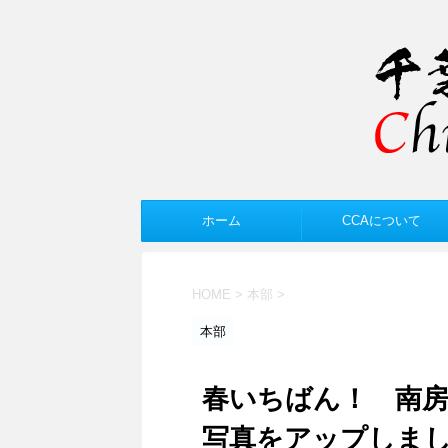
ホーム
CCAについて
HOME
>
本部
>
本部
春いちばん！ 南
写真をアップしま