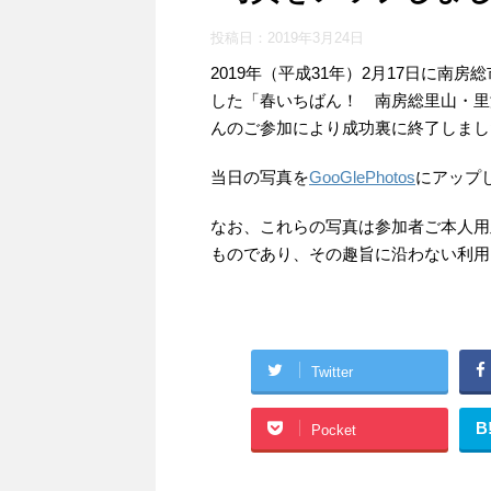
投稿日：
2019年3月24日
2019年（平成31年）2月17日に
した「春いちばん！ 南房総里山・里
んのご参加により成功裏に終了しまし
当日の写真を
GooGlePhotos
にアップ
なお、これらの写真は参加者ご本人用
ものであり、その趣旨に沿わない利用
Twitter
B
Pocket