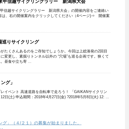
回関東甲信越サイクリングラリー 新潟県大会
関東甲信越サイクリングラリー 新潟県大会」の開催内容をご連絡い
は、右の開催案内をクリックしてください（4ページ)⇒ 開催案
場巡りサイクリング
ルがたくさんあるのをご存知でしょうか。今回は上総湊発の2回目
に変更し、素掘りトンネル以外の “穴場”も巡る企画です。狭くて
昼食や立ち寄 ...
リング」
レイベント 高速道路を自転車で走ろう！ 「GAIKANサイクリン
日(土) 申込期間：2018年4月27日(金) ?2018年5月8日(火) 12: ...
ング」（４/２１）の募集が始まりました。