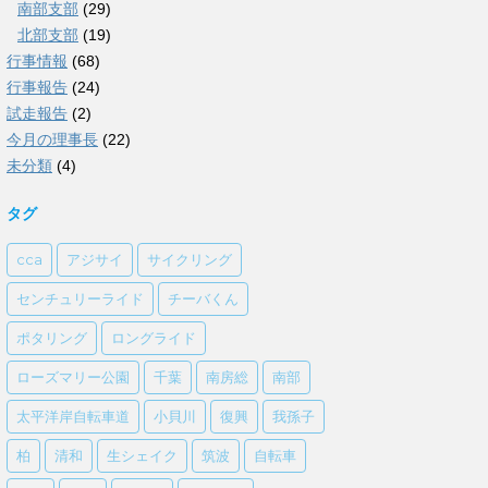
南部支部
(29)
北部支部
(19)
行事情報
(68)
行事報告
(24)
試走報告
(2)
今月の理事長
(22)
未分類
(4)
タグ
cca
アジサイ
サイクリング
センチュリーライド
チーバくん
ポタリング
ロングライド
ローズマリー公園
千葉
南房総
南部
太平洋岸自転車道
小貝川
復興
我孫子
柏
清和
生シェイク
筑波
自転車