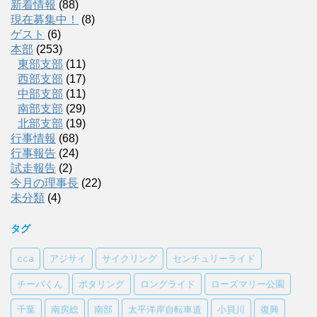
新着情報
(88)
現在募集中！
(8)
ゲスト
(6)
本部
(253)
東部支部
(11)
西部支部
(17)
中部支部
(11)
南部支部
(29)
北部支部
(19)
行事情報
(68)
行事報告
(24)
試走報告
(2)
今月の理事長
(22)
未分類
(4)
タグ
cca
アジサイ
サイクリング
センチュリーライド
チーバくん
ポタリング
ロングライド
ローズマリー公園
千葉
南房総
南部
太平洋岸自転車道
小貝川
復興