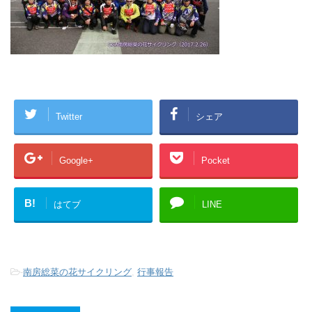
Twitter
シェア
Google+
Pocket
B!
はてブ
LINE
-
南房総菜の花サイクリング
,
行事報告