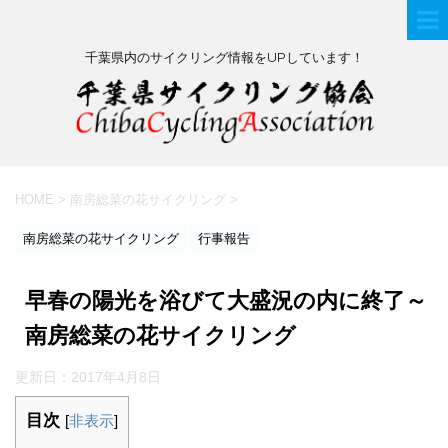
千葉県内のサイクリング情報をUPしています！
HOME
>
南房総菜の花サイクリング
>
南房総菜の花サイクリング
行事報告
早春の陽光を浴びて大盛況の内に終了～
南房総菜の花サイクリング
更新日：
2017年4月8日
目次
[
非表示
]