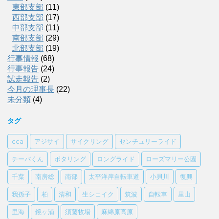
東部支部
(11)
西部支部
(17)
中部支部
(11)
南部支部
(29)
北部支部
(19)
行事情報
(68)
行事報告
(24)
試走報告
(2)
今月の理事長
(22)
未分類
(4)
タグ
cca
アジサイ
サイクリング
センチュリーライド
チーバくん
ポタリング
ロングライド
ローズマリー公園
千葉
南房総
南部
太平洋岸自転車道
小貝川
復興
我孫子
柏
清和
生シェイク
筑波
自転車
里山
里海
鏡ヶ浦
須藤牧場
麻綿原高原