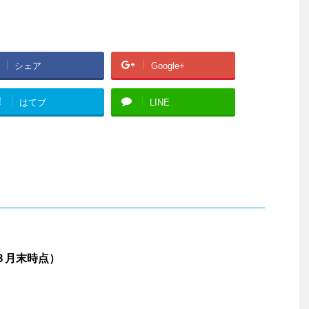
シェア
Google+
!
はてブ
LINE
（３月末時点）