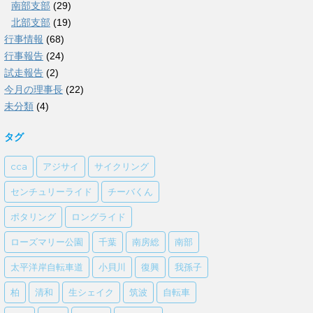
南部支部
(29)
北部支部
(19)
行事情報
(68)
行事報告
(24)
試走報告
(2)
今月の理事長
(22)
未分類
(4)
タグ
cca
アジサイ
サイクリング
センチュリーライド
チーバくん
ポタリング
ロングライド
ローズマリー公園
千葉
南房総
南部
太平洋岸自転車道
小貝川
復興
我孫子
柏
清和
生シェイク
筑波
自転車