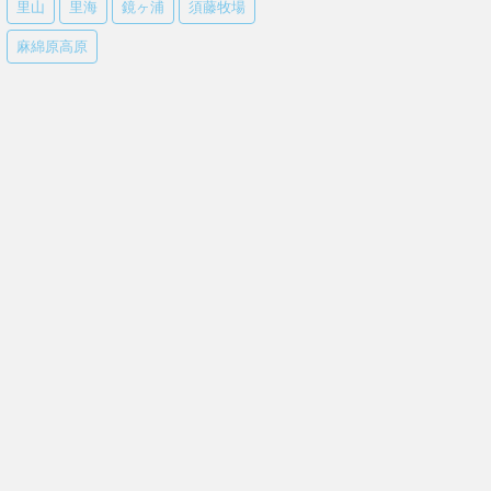
里山
里海
鏡ヶ浦
須藤牧場
麻綿原高原