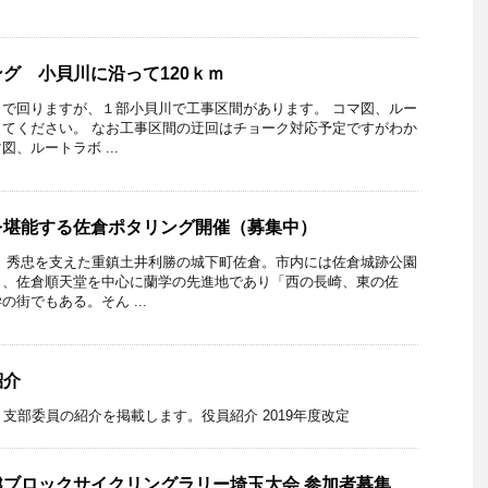
グ 小貝川に沿って120ｋｍ
で回りますが、１部小貝川で工事区間があります。 コマ図、ルー
てください。 なお工事区間の迂回はチョーク対応予定ですがわか
、ルートラボ ...
を堪能する佐倉ポタリング開催（募集中）
秀忠を支えた重鎮土井利勝の城下町佐倉。市内には佐倉城跡公園
し、佐倉順天堂を中心に蘭学の先進地であり「西の長崎、東の佐
街でもある。そん ...
紹介
・支部委員の紹介を掲載します。役員紹介 2019年度改定
ブロックサイクリングラリー埼玉大会 参加者募集