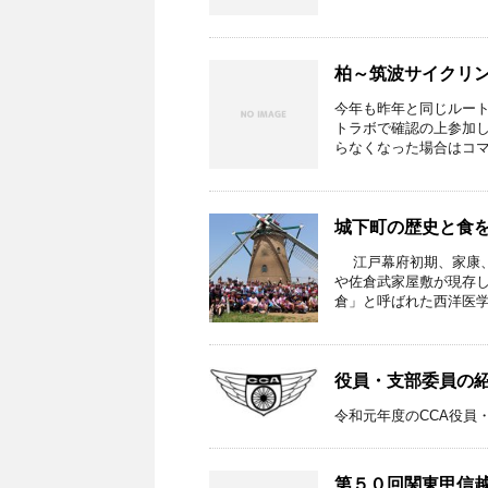
柏～筑波サイクリン
今年も昨年と同じルート
トラボで確認の上参加し
らなくなった場合はコマ図
城下町の歴史と食
江戸幕府初期、家康、
や佐倉武家屋敷が現存
倉」と呼ばれた西洋医学の
役員・支部委員の
令和元年度のCCA役員
第５０回関東甲信越