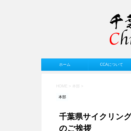
ホーム
CCAについて
HOME
>
本部
>
本部
千葉県サイクリング
のご挨拶