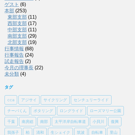
ゲスト
(6)
本部
(253)
東部支部
(11)
西部支部
(17)
中部支部
(11)
南部支部
(29)
北部支部
(19)
行事情報
(68)
行事報告
(24)
試走報告
(2)
今月の理事長
(22)
未分類
(4)
タグ
cca
アジサイ
サイクリング
センチュリーライド
チーバくん
ポタリング
ロングライド
ローズマリー公園
千葉
南房総
南部
太平洋岸自転車道
小貝川
復興
我孫子
柏
清和
生シェイク
筑波
自転車
里山