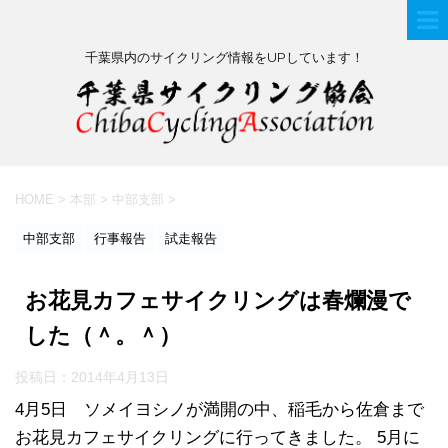
千葉県内のサイクリング情報をUPしています！
HOME
>
本部
>
中部支部
>
中部支部
行事報告
試走報告
お花見カフェサイクリングは春爛漫で
した（＾。＾）
投稿日：
2014年4月13日
4月5日 ソメイヨシノが満開の中、稲毛から佐倉まで
お花見カフェサイクリングに行ってきました。 5月に