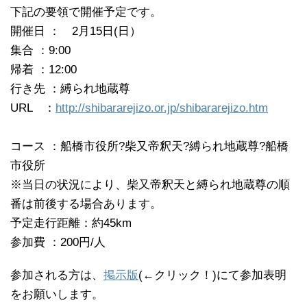
下記の要領で開催予定です。
開催日 ： 2月15日(日）
集合 ：9:00
帰着 ：12:00
行き先 ：縛られ地蔵尊
URL ：
http://shibararejizo.or.jp/shibararejizo.htm
コース ：船橋市役所?柴又帝釈天?縛られ地蔵尊?船橋
市役所
※当日の状況により、柴又帝釈天と縛られ地蔵尊の順
番は前後する場合あります。
予定走行距離：約45km
参加費 ：200円/人
参加される方は、
掲示版
(←クリック！)にて参加表明
をお願いします。