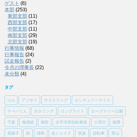
ゲスト
(6)
本部
(253)
東部支部
(11)
西部支部
(17)
中部支部
(11)
南部支部
(29)
北部支部
(19)
行事情報
(68)
行事報告
(24)
試走報告
(2)
今月の理事長
(22)
未分類
(4)
タグ
cca
アジサイ
サイクリング
センチュリーライド
チーバくん
ポタリング
ロングライド
ローズマリー公園
千葉
南房総
南部
太平洋岸自転車道
小貝川
復興
我孫子
柏
清和
生シェイク
筑波
自転車
里山