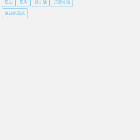
里山
里海
鏡ヶ浦
須藤牧場
麻綿原高原