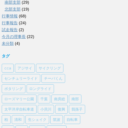
南部支部
(29)
北部支部
(19)
行事情報
(68)
行事報告
(24)
試走報告
(2)
今月の理事長
(22)
未分類
(4)
タグ
cca
アジサイ
サイクリング
センチュリーライド
チーバくん
ポタリング
ロングライド
ローズマリー公園
千葉
南房総
南部
太平洋岸自転車道
小貝川
復興
我孫子
柏
清和
生シェイク
筑波
自転車