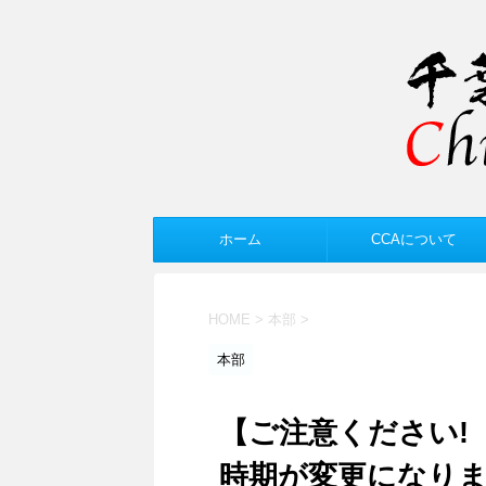
ホーム
CCAについて
HOME
>
本部
>
本部
【ご注意ください!
時期が変更になり