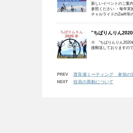
新しいイベントのご案
参照ください ・毎年実
チャルライドのZwift等の
”ちばりんりん202
※ ”ちばりんりん20
接郵送しておりますの
PREV
渡良瀬ミーティング 参加の
NEXT
役員の異動について