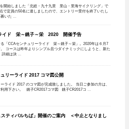
り募集を開始しました「北総・九十九里 里山・里海サイクリング」で
の時点で定員の50名に達しましたので、エントリー受付を終了いたし
いた ...
ライド 栄～銚子～栄 2020 開催予告
る「CCAセンチュリーライド 栄～銚子～栄」。2020年は６月7
。 コースは昨年よりシンプル且つダイナミックにしようと、新た
細は決 ...
チュリーライド 2017 コマ図公開
ュリーライド 2017 のコマ図が完成致しました。 当日ご参加の方は、
下さい。 銚子CR2017コマ図 銚子CR2017コ ...
ェスティバルちば」開催のご案内 ＜中止となりまし